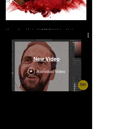
Many thank's to SUPERFLY VideoMaker
New Video
Riproduci Video