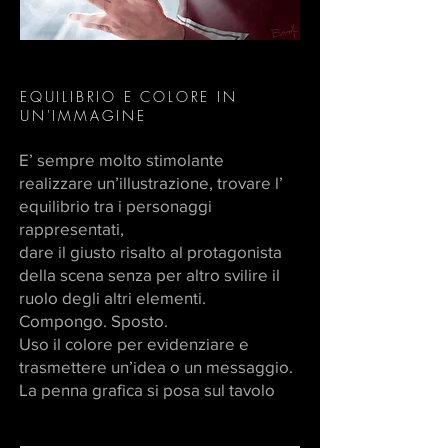
EQUILIBRIO E COLORE IN
UN'IMMAGINE
E’ sempre molto stimolante
realizzare un’illustrazione, trovare l’
equilibrio tra i personaggi
rappresentati,
dare il giusto risalto al protagonista
della scena senza per altro svilire il
ruolo degli altri elementi.
Compongo. Sposto.
Uso il colore per evidenziare e
trasmettere un’idea o un messaggio.
La penna grafica si posa sul tavolo
solo quando l’immagine che vado a
disegnare è per me efficace.